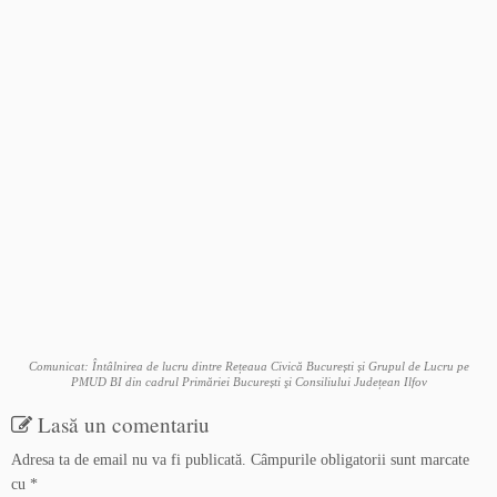
Comunicat: Întâlnirea de lucru dintre Rețeaua Civică București și Grupul de Lucru pe
PMUD BI din cadrul Primăriei București şi Consiliului Județean Ilfov
Lasă un comentariu
Adresa ta de email nu va fi publicată.
Câmpurile obligatorii sunt marcate
cu
*