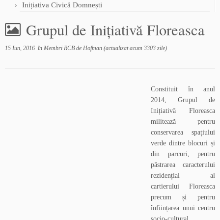
Inițiativa Civică Domnești
Grupul de Inițiativă Floreasca
15 Iun, 2016
în
Membri RCB
de
Hofman
(actualizat acum 3303 zile)
Constituit în anul
2014, Grupul de
Inițiativă Floreasca
militează pentru
conservarea spațiului
verde dintre blocuri și
din parcuri, pentru
păstrarea caracterului
rezidențial al
cartierului Floreasca
precum și pentru
înființarea unui centru
socio-cultural