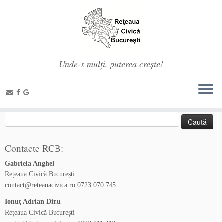
Unde-s mulți, puterea crește!
Prima pagină
»
Membri RCB
»
Grupul de Inițiativă Floreasca
Social links
Caută
după:
Contacte RCB:
Gabriela Anghel
Rețeaua Civică București
contact@reteauacivica.ro
0723 070 745
Ionuţ Adrian Dinu
Rețeaua Civică București