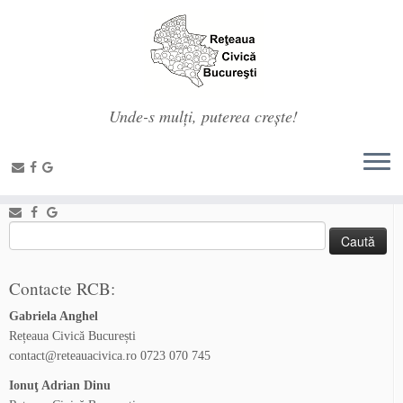
Unde-s mulți, puterea crește!
Prima pagină
»
2016
»
iunie
»
15
»
InCotroceni – Oameni, Idei, Povești
»
logo incotroceni1
Social links
Caută
după:
Contacte RCB:
Gabriela Anghel
Rețeaua Civică București
contact@reteauacivica.ro
0723 070 745
Ionuţ Adrian Dinu