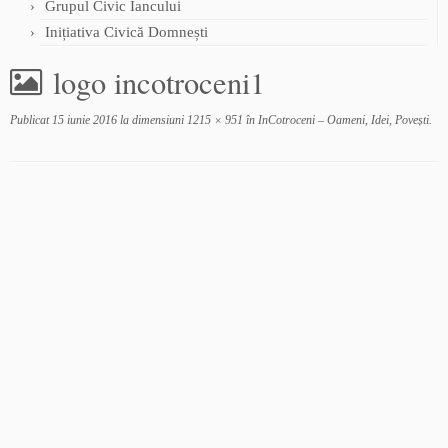
Grupul Civic Iancului
Inițiativa Civică Domnești
logo incotroceni1
Publicat
15 iunie 2016
la dimensiuni
1215 × 951
în
InCotroceni – Oameni, Idei, Povești
.