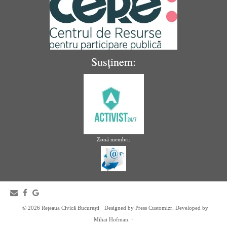
Susținem:
Zonă membri:
· © 2026
Rețeaua Civică București
· Designed by
Press Customizr
. Developed by
Mihai Hofman. ·