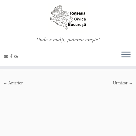
Unde-s mulți, puterea crește!
Prima pagină
»
Cine suntem
»
logorcb
logorcb
← Anterior
Următor →